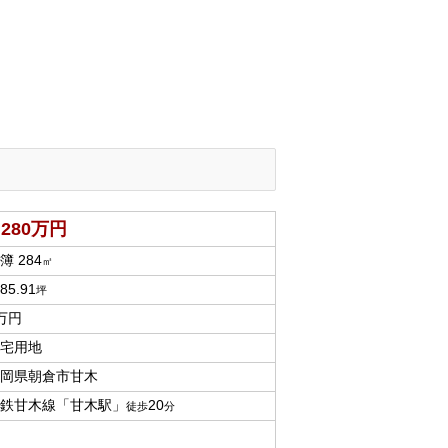
,280
万円
簿 284
㎡
85.91
坪
万円
宅用地
岡県朝倉市甘木
鉄甘木線「甘木駅」
20
徒歩
分