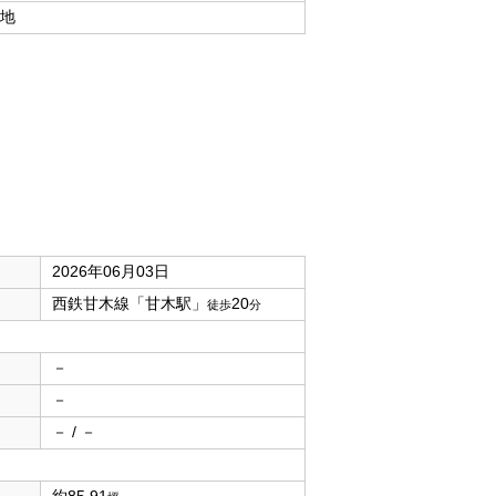
地
2026年06月03日
西鉄甘木線「甘木駅」
20
徒歩
分
－
－
－ / －