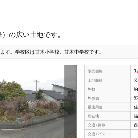
筆）の広い土地です。
します。学校区は甘木小学校、甘木中学校です。
1
販売価格
公
土地面積
約
坪数
8
坪単価
住
最適用途
福
所在地
西
交通 / 路線
－
交通 / バス