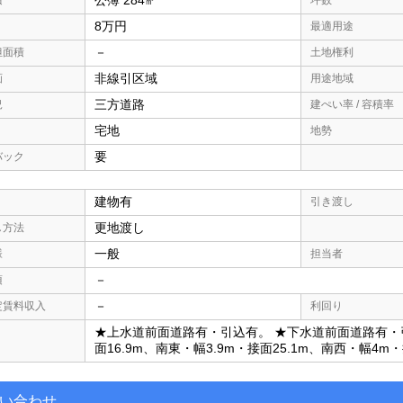
公簿 284
積
坪数
㎡
8万円
最適用途
－
担面積
土地権利
非線引区域
画
用途地域
三方道路
況
建ぺい率 / 容積率
宅地
地勢
要
バック
建物有
引き渡し
更地渡し
し方法
一般
様
担当者
－
項
－
定賃料収入
利回り
★上水道前面道路有・引込有。 ★下水道前面道路有・引
面16.9m、南東・幅3.9m・接面25.1m、南西・幅4m・
い合わせ