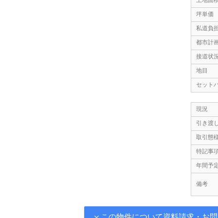
土地面
坪単価
私道負
都市計
接道状
地目
セット
現況
引き渡
取引態
特記事
年間予
備考
この物件について資料請求・お問