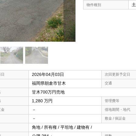
土
物件種別
2026年04月03日
新日
次回更新予定日
福岡県朝倉市甘木
交通
甘木700万円売地
名
1,280 万円
格
管理費等
－
立金
借地期間・地代
－
敷金 / 保証金
角地 /
所有権 /
平坦地 /
建物有 /