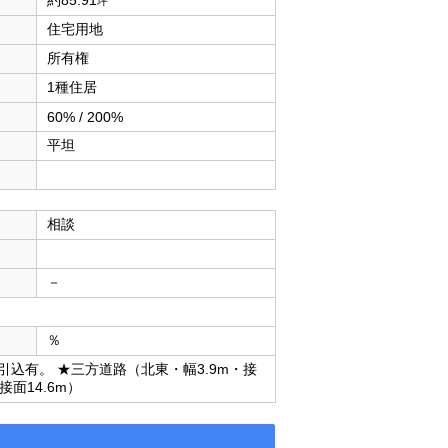
約85.91
坪
住宅用地
所有権
1種住居
60% / 200%
平坦
相談
－
％
込有。 ★三方道路（北東・幅3.9m・接
接面14.6m）