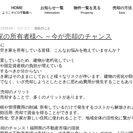
HOME
お知らせ一覧
物件一覧を見る
売却の方法
ようこそビロ不動産へ
Infomation
Property
Sale
28 13:05:00｜ カテゴリ：
当社のこと
家の所有者様へ ～今が売却のチャンス
めに
空き家を所有している皆様、こんなお悩みを抱えていませんか？
置しているため、建物が老朽化していく
や固定資産税の負担が増えている
するべきか分からない
き家はそのままにしておくと様々なリスクが伴います。建物の劣化や防
でなく、いざ売却しようとしたときに思わぬ費用が発生することもあり
き家売却のメリット
売却することで、多くのメリットがあります。
税や管理費用の削減: 所有しているだけで発生するコストから解放され
効活用: 売却で資金を得ることができます。
性化: 空き家が新しい住民に使われることで、地域全体の活性化に繋が
が売却のチャンス！福岡県の不動産市場の現状