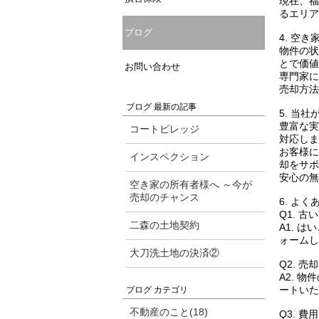
現在、福
るエリア
ブログ
4. 空
物件の状
とで価値
お問い合わせ
専門家に
売却方法
ブログ 最新の記事
5. 当
豊富な実
コートビレッジ
対応しま
お客様に
インスペクション
却をサポ
安心の無
空き家の所有者様へ ～今が
売却のチャンス
6. よ
Q1. 
二森の土地契約
A1. 
ォームし
大刀洗土地の決済②
Q2. 
A2. 
ートいた
ブログ カテゴリ
不動産のこと(18)
Q3. 