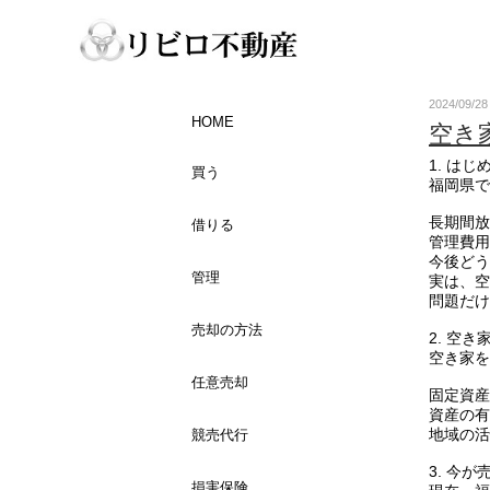
2024/09/
HOME
空き
1. はじ
買う
福岡県で
長期間放
借りる
管理費用
今後どう
管理
実は、空
問題だけ
売却の方法
2. 空
空き家を
任意売却
固定資産
資産の有
地域の活
競売代行
3. 今
損害保険