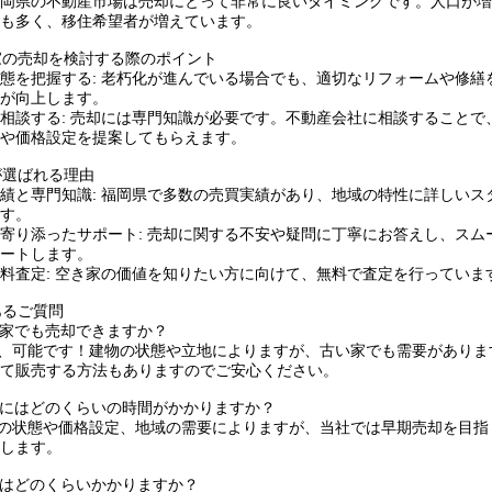
岡県の不動産市場は売却にとって非常に良いタイミングです。人口が増
も多く、移住希望者が増えています。
き家の売却を検討する際のポイント
態を把握する: 老朽化が進んでいる場合でも、適切なリフォームや修繕
が向上します。
相談する: 売却には専門知識が必要です。不動産会社に相談することで
や価格設定を提案してもらえます。
社が選ばれる理由
績と専門知識: 福岡県で多数の売買実績があり、地域の特性に詳しいス
す。
寄り添ったサポート: 売却に関する不安や疑問に丁寧にお答えし、スム
ートします。
料査定: 空き家の価値を知りたい方に向けて、無料で査定を行っていま
くあるご質問
古い家でも売却できますか？
はい、可能です！建物の状態や立地によりますが、古い家でも需要がありま
て販売する方法もありますのでご安心ください。
売却にはどのくらいの時間がかかりますか？
物件の状態や価格設定、地域の需要によりますが、当社では早期売却を目指
します。
費用はどのくらいかかりますか？