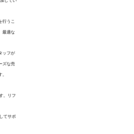
加してい
を行うこ
、最適な
タッフが
ーズな売
す。
す。リフ
してサポ