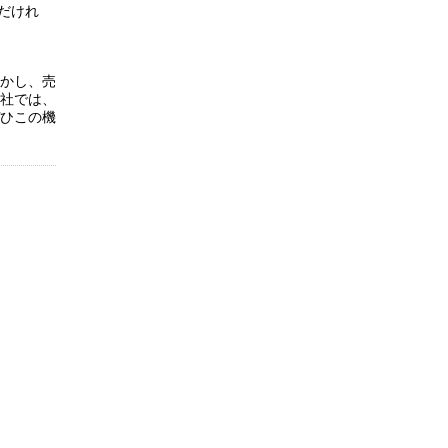
だけれ
かし、売
社では、
ひこの機