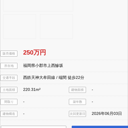
250万円
販売価格
福岡県小郡市上西鰺坂
所在地
西鉄天神大牟田線 / 端間 徒歩22分
交通手段
220.31m²
-
土地面積
建物面積
-
-
間取り
築年数
-
2026年06月03日
建物構造
次回更新日