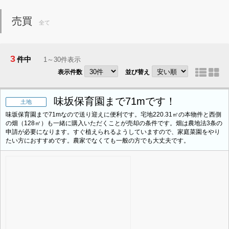
売買
全て
3
件中
1～30件表示
表示件数
並び替え
味坂保育園まで71mです！
土地
味坂保育園まで71mなので送り迎えに便利です。宅地220.31㎡の本物件と西側
の畑（128㎡）も一緒に購入いただくことが売却の条件です。畑は農地法3条の
申請が必要になります。すぐ植えられるようしていますので、家庭菜園をやり
たい方におすすめです。農家でなくても一般の方でも大丈夫です。