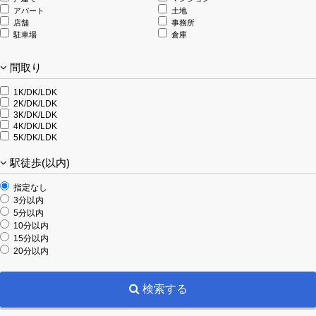
アパート
土地
店舗
事務所
駐車場
倉庫
間取り
1K/DK/LDK
2K/DK/LDK
3K/DK/LDK
4K/DK/LDK
5K/DK/LDK
駅徒歩(以内)
指定なし
3分以内
5分以内
10分以内
15分以内
20分以内
検索する