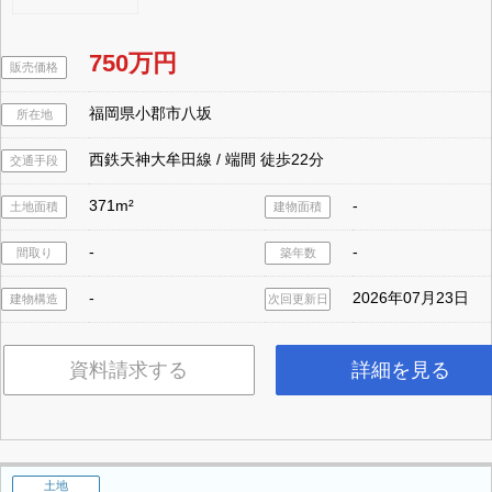
750万円
販売価格
福岡県小郡市八坂
所在地
西鉄天神大牟田線 / 端間 徒歩22分
交通手段
371m²
-
土地面積
建物面積
-
-
間取り
築年数
-
2026年07月23日
建物構造
次回更新日
資料請求する
詳細を見る
土地