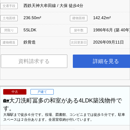
西鉄天神大牟田線 / 大保 徒歩4分
交通手段
236.50m²
142.42m²
土地面積
建物面積
5SLDK
1986年6月 (築 40年
間取り
築年数
鉄骨造
2026年09月11日
建物構造
次回更新日
資料請求する
詳細を見る
中古
戸建て
🏡大刀洗町冨多の和室がある4LDK築浅物件で
す。
大堰駅まで徒歩６分です。役場、図書館、コンビニまでは徒歩５分です。駐車
スペースは２台分あります。全居室収納が付いています。