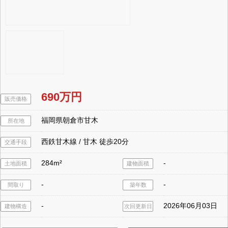
690万円
販売価格
福岡県朝倉市甘木
所在地
西鉄甘木線 / 甘木 徒歩20分
交通手段
284m²
-
土地面積
建物面積
-
-
間取り
築年数
-
2026年06月03日
建物構造
次回更新日