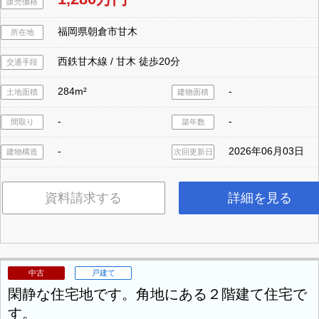
販売価格
福岡県朝倉市甘木
所在地
西鉄甘木線 / 甘木 徒歩20分
交通手段
284m²
-
土地面積
建物面積
-
-
間取り
築年数
-
2026年06月03日
建物構造
次回更新日
資料請求する
詳細を見る
中古
戸建て
閑静な住宅地です。角地にある２階建て住宅で
す。