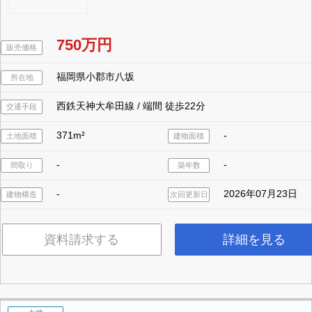
750万円
販売価格
福岡県小郡市八坂
所在地
西鉄天神大牟田線 / 端間 徒歩22分
交通手段
371m²
-
土地面積
建物面積
-
-
間取り
築年数
-
2026年07月23日
建物構造
次回更新日
資料請求する
詳細を見る