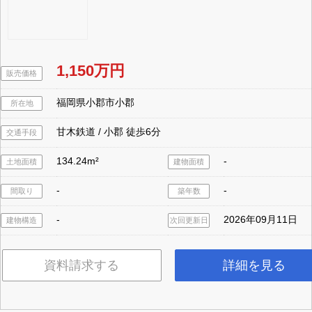
1,150万円
販売価格
福岡県小郡市小郡
所在地
甘木鉄道 / 小郡 徒歩6分
交通手段
134.24m²
-
土地面積
建物面積
-
-
間取り
築年数
-
2026年09月11日
建物構造
次回更新日
資料請求する
詳細を見る