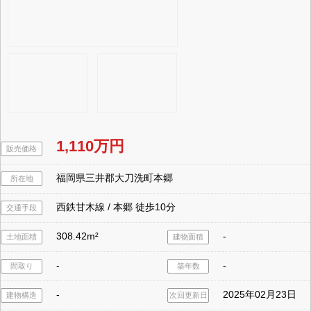
1,110万円
販売価格
福岡県三井郡大刀洗町本郷
所在地
西鉄甘木線 / 本郷 徒歩10分
交通手段
308.42m²
-
土地面積
建物面積
-
-
間取り
築年数
-
2025年02月23日
建物構造
次回更新日