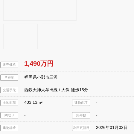
1,490万円
販売価格
福岡県小郡市三沢
所在地
西鉄天神大牟田線 / 大保 徒歩15分
交通手段
403.13m²
-
土地面積
建物面積
-
-
間取り
築年数
-
2026年01月02日
建物構造
次回更新日