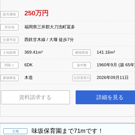
250万円
販売価格
福岡県三井郡大刀洗町冨多
所在地
西鉄甘木線 / 大堰 徒歩7分
交通手段
369.41m²
141.16m²
土地面積
建物面積
6DK
1960年9月 (築 65年
間取り
築年数
木造
2026年09月11日
建物構造
次回更新日
資料請求する
詳細を見る
味坂保育園まで71mです！
土地