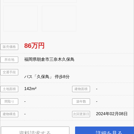
86万円
販売価格
福岡県朝倉市三奈木久保鳥
所在地
交通手段
バス「久保鳥」 停歩8分
142m²
-
土地面積
建物面積
-
-
間取り
築年数
-
2024年02月08日
建物構造
次回更新日
資料請求する
詳細を見る