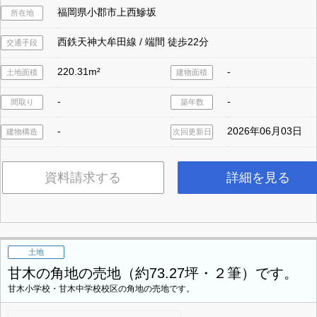
福岡県小郡市上西鰺坂
所在地
西鉄天神大牟田線 / 端間 徒歩22分
交通手段
220.31m²
-
土地面積
建物面積
-
-
間取り
築年数
-
2026年06月03日
建物構造
次回更新日
資料請求する
詳細を見る
土地
甘木の角地の売地（約73.27坪・２筆）です。
甘木小学校・甘木中学校校区の角地の売地です。