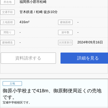
福岡県小郡市松崎
所在地
甘木鉄道 / 松崎 徒歩10分
交通手段
416m²
-
土地面積
建物面積
-
-
間取り
築年数
-
2024年09月16日
建物構造
次回更新日
資料請求する
詳細を見る
土地
御原小学校まで418m、御原郵便局近くの売地
です。
宝城中学校校区です。