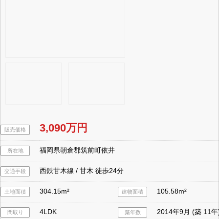
3,090万円
販売価格
福岡県朝倉郡筑前町依井
所在地
西鉄甘木線 / 甘木 徒歩24分
交通手段
304.15m²
105.58m²
土地面積
建物面積
4LDK
2014年9月 (築 11年
間取り
築年数