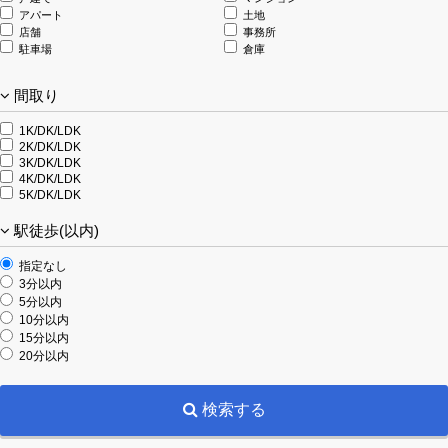
アパート
土地
店舗
事務所
駐車場
倉庫
間取り
1K/DK/LDK
2K/DK/LDK
3K/DK/LDK
4K/DK/LDK
5K/DK/LDK
駅徒歩(以内)
指定なし
3分以内
5分以内
10分以内
15分以内
20分以内
検索する