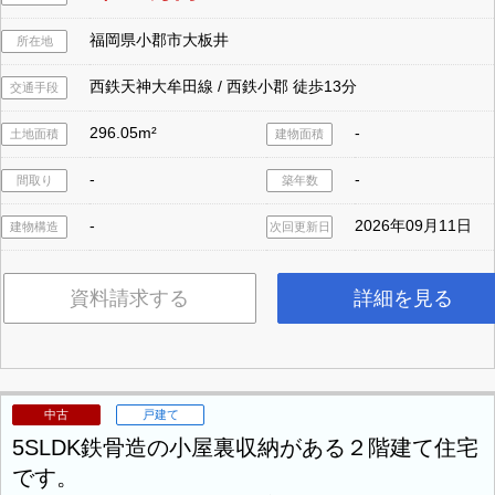
福岡県小郡市大板井
所在地
西鉄天神大牟田線 / 西鉄小郡 徒歩13分
交通手段
296.05m²
-
土地面積
建物面積
-
-
間取り
築年数
-
2026年09月11日
建物構造
次回更新日
資料請求する
詳細を見る
中古
戸建て
5SLDK鉄骨造の小屋裏収納がある２階建て住宅
です。