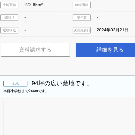
272.85m²
-
土地面積
建物面積
-
-
間取り
築年数
-
2024年02月21日
建物構造
次回更新日
資料請求する
詳細を見る
94坪の広い敷地です。
土地
本郷小学校まで244mです。