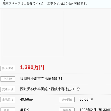
駐車スペースは１台分ですｓが、工事をすれば２台分可能です。
1,390万円
販売価格
福岡県小郡市寺福童499-71
所在地
西鉄天神大牟田線 / 西鉄小郡 徒歩16分
交通手段
49.56m²
36.03m²
土地面積
建物面積
4LDK
1993年2月 (築 33年
間取り
築年数