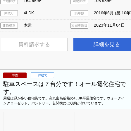
164.95m²
105.98m²
土地面積
建物面積
4LDK
2016年6月 (築 10年
間取り
築年数
木造
2023年11月04日
建物構造
次回更新日
資料請求する
詳細を見る
中古
戸建て
駐車スペースは７台分です！オール電化住宅で
す。
周辺は緑が多い住宅街です。高気密高断熱の4LDK平屋住宅です。ウォークイ
ンクローゼット、パントリー、玄関横には収納が付いています。